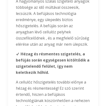
A hagyományos szálas szigetelő anyagok
többsége az idő múltával összeesik,
lecsúszik. A befújásos technológia
eredménye, egy ülepedés biztos
hőszigetelés. A befújás során az
anyagban lévő cellulóz pelyhek
összefilcelődnek , és a megfelelő sűrűség
elérése után az anyag már nem ülepszik.
Hézag és résmentes szigetelés, a
befújás során egységesen kitöltődik a
szigetelendő felület, így nem
keletkezik hőhíd.
A cellulóz hőszigetelés további előnye a
hézag és résmentesség! Ez szó szerint
értendő, hiszen a befújásos
technológiának köszönhetően a nehezen