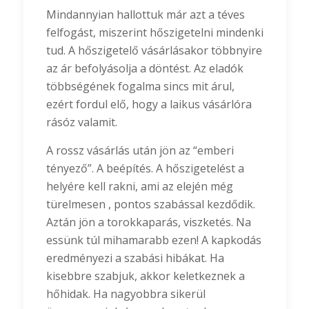
Mindannyian hallottuk már azt a téves
felfogást, miszerint hőszigetelni mindenki
tud. A hőszigetelő vásárlásakor többnyire
az ár befolyásolja a döntést. Az eladók
többségének fogalma sincs mit árul,
ezért fordul elő, hogy a laikus vásárlóra
rásóz valamit.
A rossz vásárlás után jön az “emberi
tényező”. A beépítés. A hőszigetelést a
helyére kell rakni, ami az elején még
türelmesen , pontos szabással kezdődik.
Aztán jön a torokkaparás, viszketés. Na
essünk túl mihamarabb ezen! A kapkodás
eredményezi a szabási hibákat. Ha
kisebbre szabjuk, akkor keletkeznek a
hőhidak. Ha nagyobbra sikerül