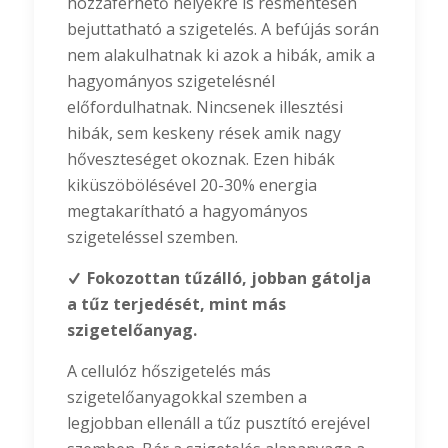
hozzáférhető helyekre is résmentesen
bejuttatható a szigetelés. A befújás során
nem alakulhatnak ki azok a hibák, amik a
hagyományos szigetelésnél
előfordulhatnak. Nincsenek illesztési
hibák, sem keskeny rések amik nagy
hőveszteséget okoznak. Ezen hibák
kiküszöbölésével 20-30% energia
megtakarítható a hagyományos
szigeteléssel szemben.
Fokozottan tűzálló, jobban gátolja
a tűz terjedését, mint más
szigetelőanyag.
A cellulóz hőszigetelés más
szigetelőanyagokkal szemben a
legjobban ellenáll a tűz pusztító erejével