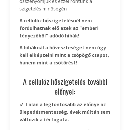
összenyomjuk és ezzel rontunk a
szigetelés minőségén.
A cellulóz hőszigetelésnél nem
fordulhatnak elő ezek az "emberi
tényezőből" adódó hibák!
A hibáknál a hőveszteséget nem úgy
kell elképzelni mint a csöpögő csapot,
hanem mint a csőtörést!
A cellulóz hőszigetelés további
előnyei:
Talán a legfontosabb az előnye az
ülepedésmentesség, évek múltán sem
változik a térfogata.