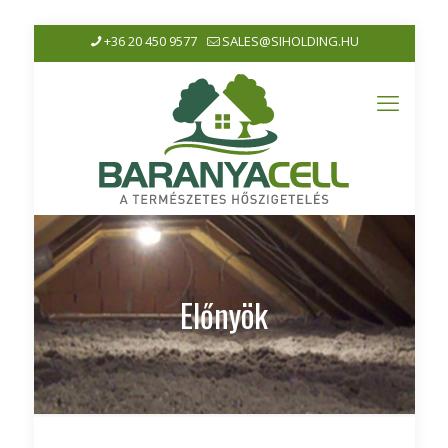
+36 20 450 9577
SALES@SIHOLDING.HU
Előnyök