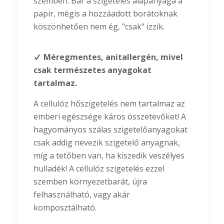
szemben. Bár a szigetelés alapanyaga a
papír, mégis a hozzáadott borátoknak
köszönhetően nem ég, "csak" izzik.
Méregmentes, anitallergén, mivel
csak természetes anyagokat
tartalmaz.
A cellulóz hőszigetelés nem tartalmaz az
emberi egészsége káros összetevőket! A
hagyományos szálas szigetelőanyagokat
csak addig nevezik szigetelő anyagnak,
míg a tetőben van, ha kiszedik veszélyes
hulladék! A cellulóz szigetelés ezzel
szemben környezetbarát, újra
felhasználható, vagy akár
komposztálható.