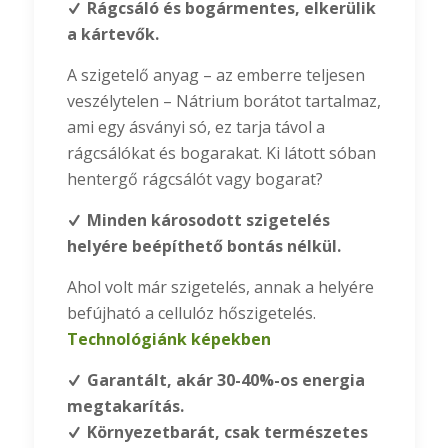
Rágcsáló és bogármentes, elkerülik
a kártevők.
A szigetelő anyag – az emberre teljesen
veszélytelen – Nátrium borátot tartalmaz,
ami egy ásványi só, ez tarja távol a
rágcsálókat és bogarakat. Ki látott sóban
hentergő rágcsálót vagy bogarat?
Minden károsodott szigetelés
helyére beépíthető bontás nélkül.
Ahol volt már szigetelés, annak a helyére
befújható a cellulóz hőszigetelés.
Technológiánk képekben
Garantált, akár 30-40%-os energia
megtakarítás.
Környezetbarát, csak természetes